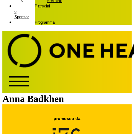
Premiati
Patrocini
e
Sponsor
Programma
Anna Badkhen
promosso da