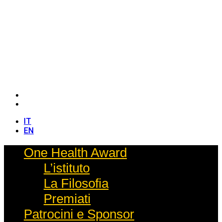
IT
EN
IT
EN
One Health Award
L’istituto
La Filosofia
Premiati
Patrocini e Sponsor