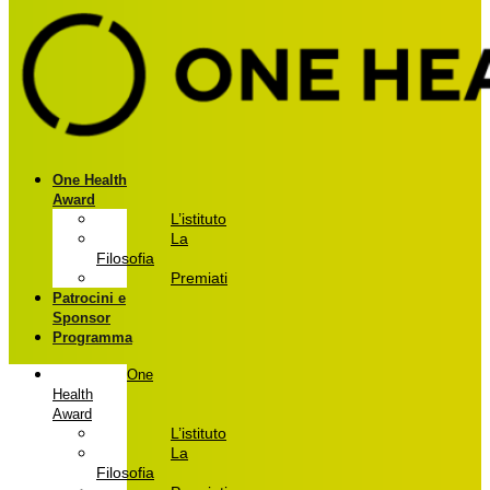
One Health
Award
L’istituto
La
Filosofia
Premiati
Patrocini e
Sponsor
Programma
One
Health
Award
L’istituto
La
Filosofia