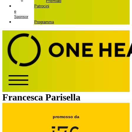
Premiati
Patrocini
e
Sponsor
Programma
Francesca Parisella
promosso da