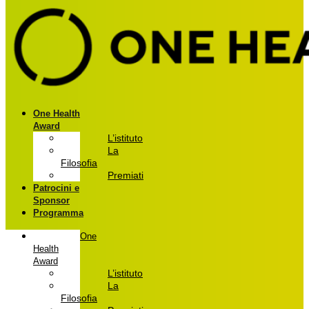
One Health
Award
L’istituto
La
Filosofia
Premiati
Patrocini e
Sponsor
Programma
One
Health
Award
L’istituto
La
Filosofia