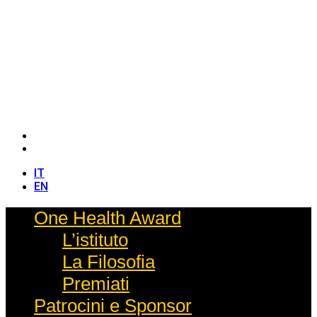
IT
EN
IT
EN
One Health Award
L’istituto
La Filosofia
Premiati
Patrocini e Sponsor