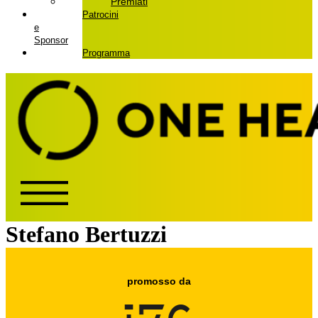
Premiati
Patrocini
e
Sponsor
Programma
Stefano Bertuzzi
promosso da