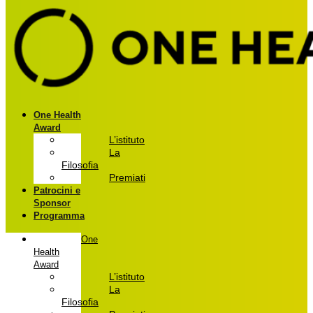
One Health
Award
L’istituto
La
Filosofia
Premiati
Patrocini e
Sponsor
Programma
One
Health
Award
L’istituto
La
Filosofia