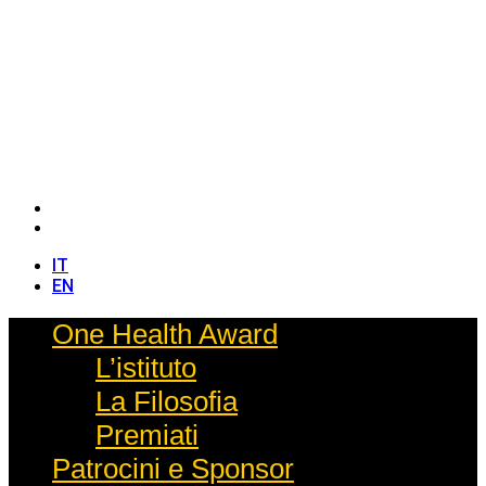
IT
EN
IT
EN
One Health Award
L’istituto
La Filosofia
Premiati
Patrocini e Sponsor